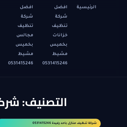
الرئيسية
افضل
افضل
شركة
شركة
تنظيف
تنظيف
خزانات
مجالس
بخميس
بخميس
مشيط
مشيط
0531415246
0531415246
التصنيف:
شركة 
شركة تنظيف منازل باحد رفيدة 0531415246